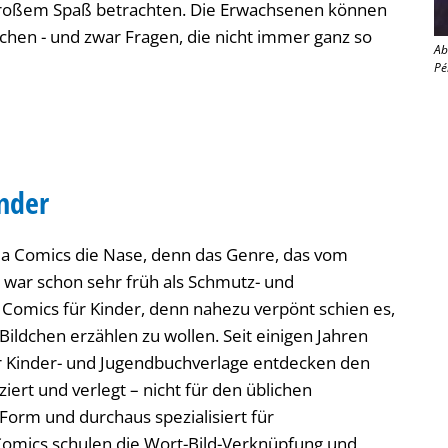
 großem Spaß betrachten. Die Erwachsenen können
achen - und zwar Fragen, die nicht immer ganz so
Ab
Pé
inder
 Comics die Nase, denn das Genre, das vom
war schon sehr früh als Schmutz- und
r Comics für Kinder, denn nahezu verpönt schien es,
ildchen erzählen zu wollen. Seit einigen Jahren
r Kinder- und Jugendbuchverlage entdecken den
ert und verlegt – nicht für den üblichen
orm und durchaus spezialisiert für
omics schulen die Wort-Bild-Verknüpfung und