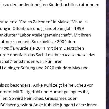
 sie zu den bedeutendsten Kinderbuchillustratorinnen
tudierte "Freies Zeichnen" in Mainz, "Visuelle
ung in Offenbach und gründete im Jahr 1999
kfurter "Labor Ateliergemeinschaft". Mit ihren
 Aufmerksamkeit. So erhielt sie 2004 den
s Familie!
wurde sie 2011 mit dem Deutschen
wurde ebenfalls das Sach-Lesebuch
Ich so du so
, das
schaft" entstanden war. Für ihren
d Leibinger Stiftung und 2020 mit dem Max und
hls so besonders? Anke Kuhl zeigt keine Scheu vor
men. Mit Taktgefühl und Humor gelingt es ihr,
ellen. So wird Peinliches, Grausames oder
n Büchern gewinnt Anke Kuhl die jungen Leser*innen,