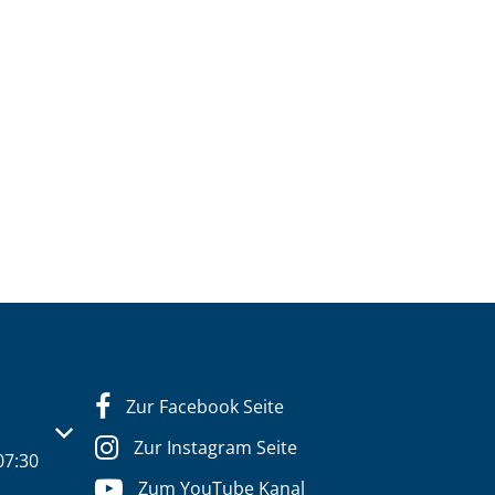
Zur Facebook Seite
s- oder Schließzeiten auszublenden
Zur Instagram Seite
07:30
Zum YouTube Kanal