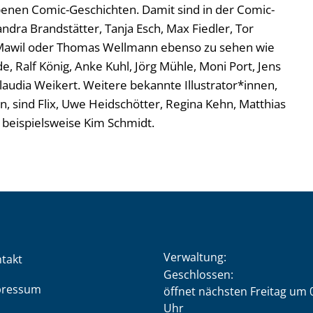
enen Comic-Geschichten. Damit sind in der Comic-
ndra Brandstätter, Tanja Esch, Max Fiedler, Tor
, Mawil oder Thomas Wellmann ebenso zu sehen wie
 Ralf König, Anke Kuhl, Jörg Mühle, Moni Port, Jens
laudia Weikert. Weitere bekannte Illustrator*innen,
en, sind Flix, Uwe Heidschötter, Regina Kehn, Matthias
beispielsweise Kim Schmidt.
Verwaltung:
takt
Klicken, um weitere Öffnung
Geschlossen:
pressum
öffnet nächsten Freitag um 
Uhr