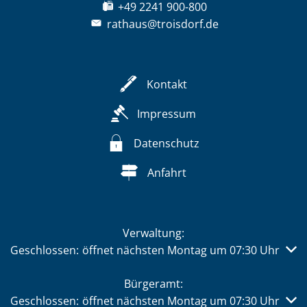
+49 2241 900-800
rathaus@troisdorf.de
Kontakt
Impressum
Datenschutz
Anfahrt
Verwaltung:
Klicken, um weitere Öffnungs- oder Schließzeiten auszub
Geschlossen:
öffnet nächsten Montag um 07:30 Uhr
Bürgeramt:
Klicken, um weitere Öffnungs- oder Schließzeiten auszub
Geschlossen:
öffnet nächsten Montag um 07:30 Uhr