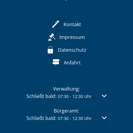
Kontakt
Impressum
Datenschutz
Anfahrt
Verwaltung:
Klicken, um weitere Öffnungs- oder Schließzei
Schließt bald:
Von 07:30 bis 
07:30
-
12:30
Uhr
Bürgeramt:
Klicken, um weitere Öffnungs- oder Schließzei
Schließt bald:
Von 07:30 bis 
07:30
-
12:30
Uhr