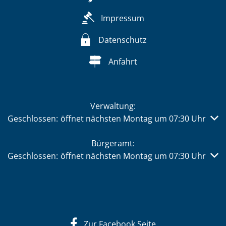
Impressum
Datenschutz
Anfahrt
Verwaltung:
Klicken, um weitere Öffnungs- oder Schließzeiten auszub
Geschlossen:
öffnet nächsten Montag um 07:30 Uhr
Bürgeramt:
Klicken, um weitere Öffnungs- oder Schließzeiten auszub
Geschlossen:
öffnet nächsten Montag um 07:30 Uhr
Zur Facebook Seite