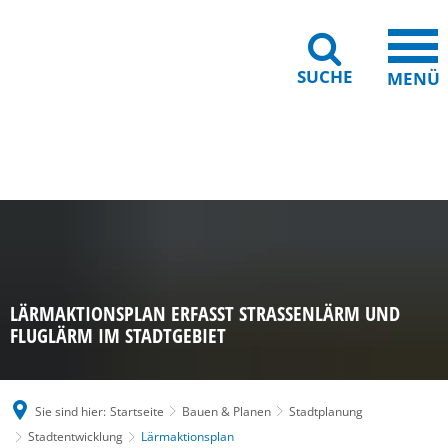
SUCHE
MENÜ
Gebärdensprache
Barrierefreiheit
Leichte Sprache
LÄRMAKTIONSPLAN ERFASST STRASSENLÄRM UND F
LUGLÄRM IM STADTGEBIET
Sie sind hier:
Startseite
Bauen & Planen
Stadtplanung
Stadtentwicklung
Lärmaktionsplan