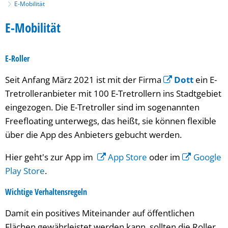
E-Mobilität
E-
E-Mobilität
Mobilität
E-Roller
Seit Anfang März 2021 ist mit der Firma
Dott
ein E-
Tretrolleranbieter mit 100 E-Tretrollern ins Stadtgebiet
eingezogen. Die E-Tretroller sind im sogenannten
Freefloating unterwegs, das heißt, sie können flexible
über die App des Anbieters gebucht werden.
Hier geht's zur App im
App Store
oder im
Google
Play Store
.
Wichtige Verhaltensregeln
Damit ein positives Miteinander auf öffentlichen
Flächen gewährleistet werden kann, sollten die Roller