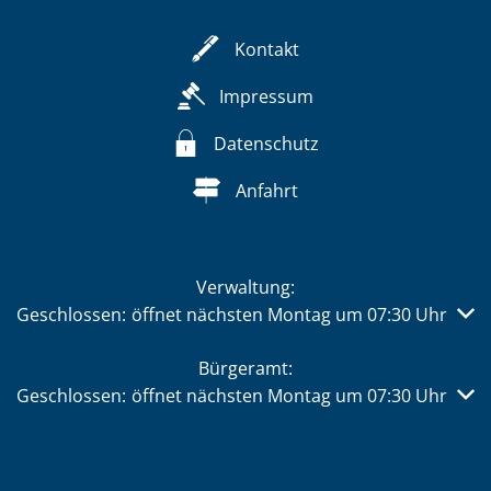
Kontakt
Impressum
Datenschutz
Anfahrt
Verwaltung:
Klicken, um weitere Öffnungs- oder Schließzeiten auszub
Geschlossen:
öffnet nächsten Montag um 07:30 Uhr
Bürgeramt:
Klicken, um weitere Öffnungs- oder Schließzeiten auszub
Geschlossen:
öffnet nächsten Montag um 07:30 Uhr