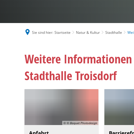
Sie sind hier:
Startseite
Natur & Kultur
Stadthalle
Wei
Weitere Informationen
Stadthalle Troisdorf
© © Baquet Photodesign
Anfahrt
Barrieref