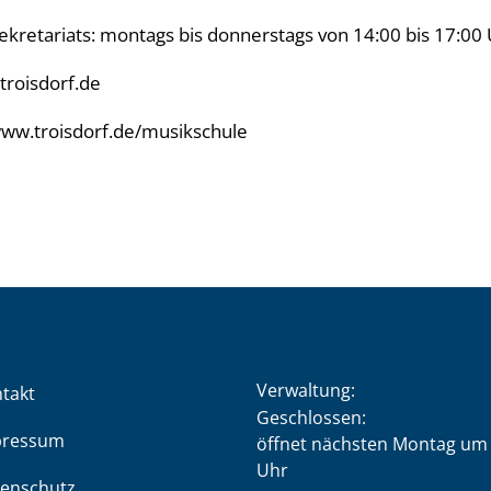
ekretariats: montags bis donnerstags von 14:00 bis 17:00
troisdorf.de
ww.troisdorf.de/musikschule
Verwaltung:
takt
Klicken, um weitere Öffnung
Geschlossen:
pressum
öffnet nächsten Montag um 
Uhr
enschutz