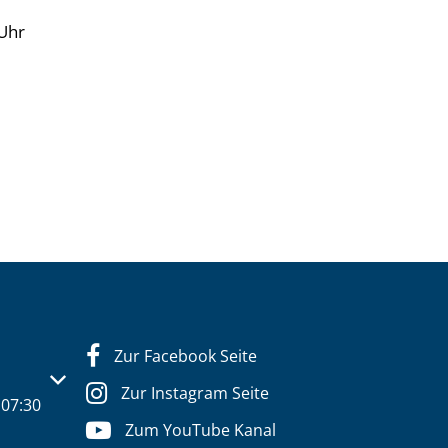
 Uhr
Zur Facebook Seite
s- oder Schließzeiten auszublenden
Zur Instagram Seite
07:30
Zum YouTube Kanal