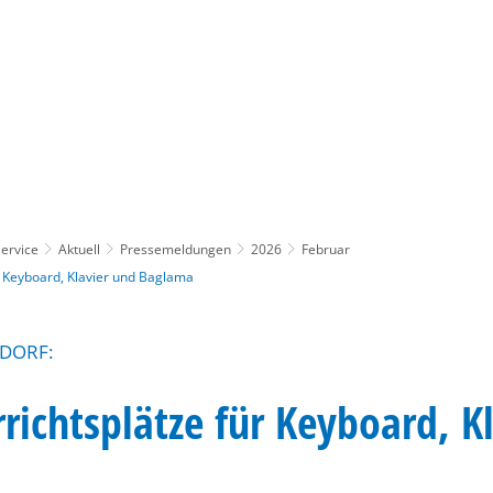
Gebärdensprache
Barrierefre
ervice
Aktuell
Pressemeldungen
2026
Februar
r Keyboard, Klavier und Baglama
DORF:
rrichtsplätze für Keyboard, K