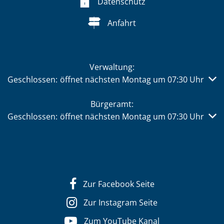
Datenschutz
Anfahrt
Verwaltung:
Klicken, um weitere Öffnungs- oder Schließzeiten auszub
Geschlossen:
öffnet nächsten Montag um 07:30 Uhr
Bürgeramt:
Klicken, um weitere Öffnungs- oder Schließzeiten auszub
Geschlossen:
öffnet nächsten Montag um 07:30 Uhr
Zur Facebook Seite
Zur Instagram Seite
Zum YouTube Kanal