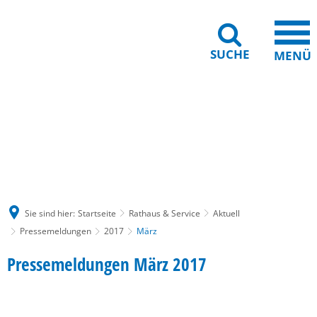
SUCHE
MENÜ
Gebärdensprache
Barrierefreiheit
Leichte Sprache
Sie sind hier:
Startseite
Rathaus & Service
Aktuell
Pressemeldungen
2017
März
März
Pressemeldungen März 2017