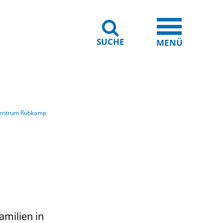
SUCHE
iheit
Leichte Sprache
MENÜ
zentrum Rübkamp
amilien in