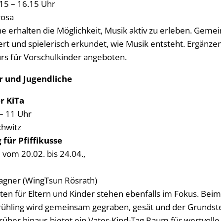
.15 – 16.15 Uhr
rosa
he erhalten die Möglichkeit, Musik aktiv zu erleben. Geme
rt und spielerisch erkundet, wie Musik entsteht. Ergänze
s für Vorschulkinder angeboten.
r und Jugendliche
r KiTa
 – 11 Uhr
chwitz
für Pfiffikusse
 vom 20.02. bis 24.04.,
agner (WingTsun Rösrath)
en für Eltern und Kinder stehen ebenfalls im Fokus. Beim
ühling wird gemeinsam gegraben, gesät und der Grundste
über hinaus bietet ein Vater-Kind-Tag Raum für wertvoll