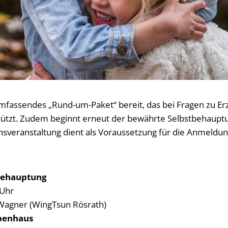
 umfassendes „Rund-um-Paket“ bereit, das bei Fragen zu E
ützt. Zudem beginnt erneut der bewährte Selbstbehauptu
nsveranstaltung dient als Voraussetzung für die Anmeldun
n
tbehauptung
 Uhr
 Wagner (WingTsun Rösrath)
ebenhaus