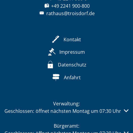
+49 2241 900-800
rathaus@troisdorf.de
Kontakt
Impressum
Datenschutz
Anfahrt
Verwaltung:
Klicken, um weitere Öffnungs- oder Schließzeiten auszub
Geschlossen:
öffnet nächsten Montag um 07:30 Uhr
Bürgeramt: