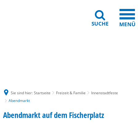
SUCHE
MENÜ
Gebärdensprache
Barrierefreiheit
Leichte Sprache
Sie sind hier:
Startseite
Freizeit & Familie
Innenstadtfeste
Abendmarkt
Abendmarkt
Abendmarkt auf dem Fischerplatz