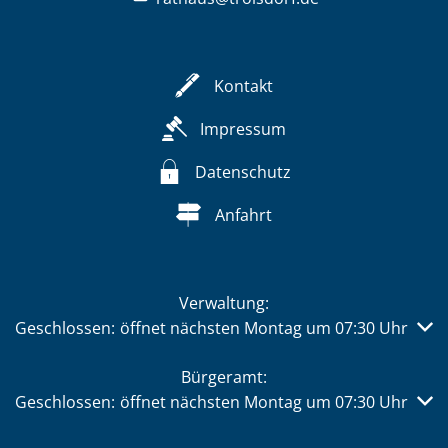
Kontakt
Impressum
Datenschutz
Anfahrt
Verwaltung:
Klicken, um weitere Öffnungs- oder Schließzeiten auszub
Geschlossen:
öffnet nächsten Montag um 07:30 Uhr
Bürgeramt:
Klicken, um weitere Öffnungs- oder Schließzeiten auszub
Geschlossen:
öffnet nächsten Montag um 07:30 Uhr