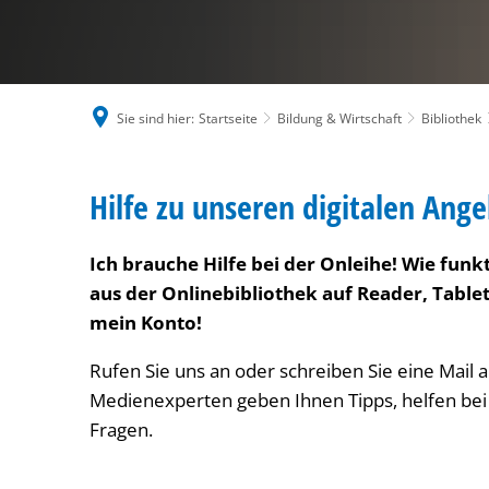
Sie sind hier:
Startseite
Bildung & Wirtschaft
Bibliothek
Hilfe
Hilfe zu unseren digitalen Ang
zu
Ich brauche Hilfe bei der Onleihe! Wie funk
aus der Onlinebibliothek auf Reader, Tabl
unseren
mein Konto!
Rufen Sie uns an oder schreiben Sie eine Mail 
digitalen
Medienexperten geben Ihnen Tipps, helfen bei
Fragen.
Angeboten