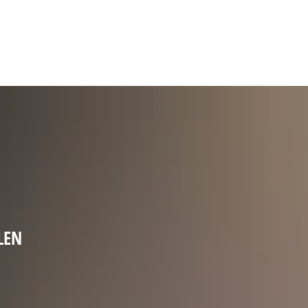
Gebärdensprache
Barrierefre
LEN