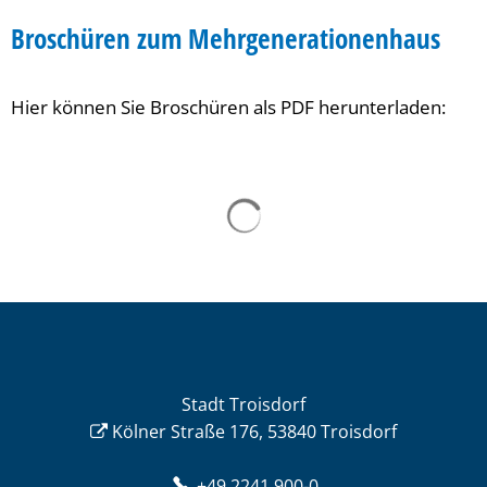
Downloads
Broschüren zum Mehrgenerationenhaus
Hier können Sie Broschüren als PDF herunterladen:
Stadt Troisdorf
Kölner Straße 176, 53840 Troisdorf
+49 2241 900-0