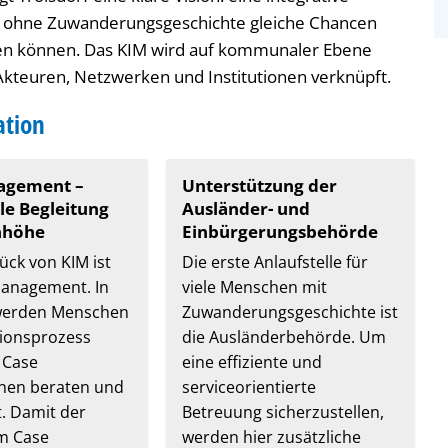
und ohne Zuwanderungsgeschichte gleiche Chancen
en können. Das KIM wird auf kommunaler Ebene
 Akteuren, Netzwerken und Institutionen verknüpft.
ation
agement –
Unterstützung der
le Begleitung
Ausländer- und
nhöhe
Einbürgerungsbehörde
ück von KIM ist
Die erste Anlaufstelle für
anagement. In
viele Menschen mit
 werden Menschen
Zuwanderungsgeschichte ist
tionsprozess
die Ausländerbehörde. Um
 Case
eine effiziente und
nen beraten und
serviceorientierte
t. Damit der
Betreuung sicherzustellen,
m Case
werden hier zusätzliche