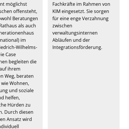
t möglichst
Fachkräfte im Rahmen von
schen offensteht,
KIM eingesetzt. Sie sorgen
sowohl Beratungen
für eine enge Verzahnung
 Rathaus als auch
zwischen
nerationenhaus
verwaltungsinternen
national) im
Abläufen und der
riedrich-Wilhelms-
Integrationsförderung.
Die Case
en begleiten die
auf ihrem
len Weg, beraten
 wie Wohnen,
dung und soziale
d helfen,
che Hürden zu
. Durch diesen
en Ansatz wird
ndividuell