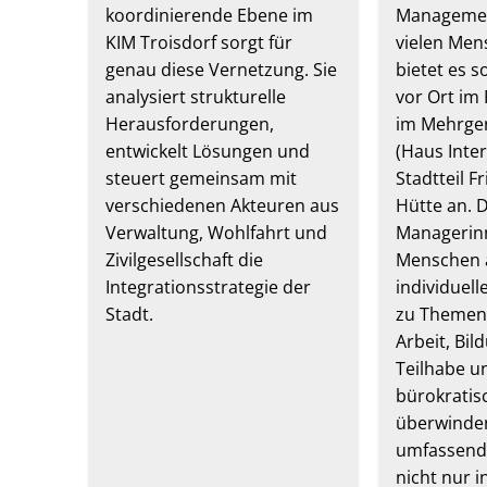
koordinierende Ebene im
Managemen
KIM Troisdorf sorgt für
vielen Men
genau diese Vernetzung. Sie
bietet es 
analysiert strukturelle
vor Ort im
Herausforderungen,
im Mehrge
entwickelt Lösungen und
(Haus Inter
steuert gemeinsam mit
Stadtteil F
verschiedenen Akteuren aus
Hütte an. 
Verwaltung, Wohlfahrt und
Managerinn
Zivilgesellschaft die
Menschen 
Integrationsstrategie der
individuel
Stadt.
zu Themen
Arbeit, Bil
Teilhabe un
bürokratis
überwinden
umfassend
nicht nur i