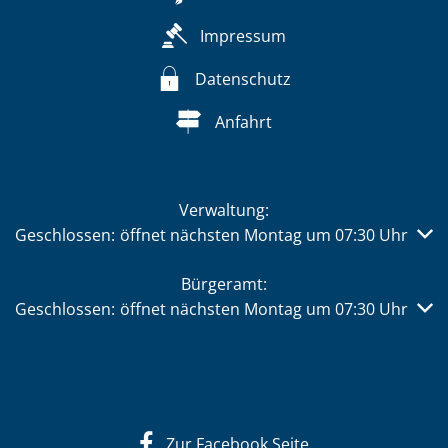
Impressum
Datenschutz
Anfahrt
Verwaltung:
Klicken, um weitere Öffnungs- oder Schließzeiten auszub
Geschlossen:
öffnet nächsten Montag um 07:30 Uhr
Bürgeramt:
Klicken, um weitere Öffnungs- oder Schließzeiten auszub
Geschlossen:
öffnet nächsten Montag um 07:30 Uhr
Zur Facebook Seite