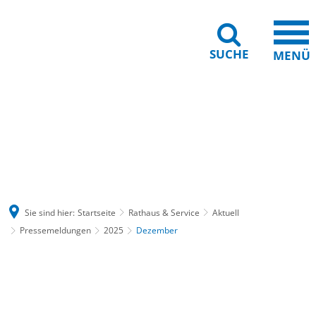
SUCHE
MENÜ
Gebärdensprache
Barrierefreiheit
Leichte Sprache
Sie sind hier:
Startseite
Rathaus & Service
Aktuell
Pressemeldungen
2025
Dezember
Dezember