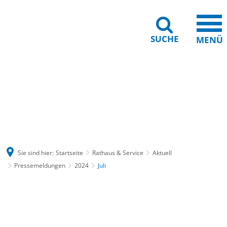
SUCHE
MENÜ
Gebärdensprache
Barrierefreiheit
Leichte Sprache
Sie sind hier:
Startseite
Rathaus & Service
Aktuell
Pressemeldungen
2024
Juli
Juli