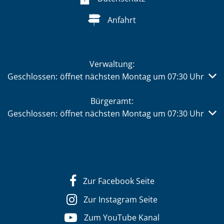
Anfahrt
Verwaltung:
Klicken, um weitere Öffnungs- oder Schließzeiten auszub
Geschlossen:
öffnet nächsten Montag um 07:30 Uhr
Bürgeramt:
Klicken, um weitere Öffnungs- oder Schließzeiten auszub
Geschlossen:
öffnet nächsten Montag um 07:30 Uhr
Zur Facebook Seite
Zur Instagram Seite
Zum YouTube Kanal