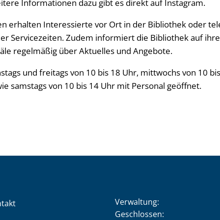
itere Informationen dazu gibt es direkt auf Instagram.
 erhalten Interessierte vor Ort in der Bibliothek oder te
r Servicezeiten. Zudem informiert die Bibliothek auf ihr
näle regelmäßig über Aktuelles und Angebote.
enstags und freitags von 10 bis 18 Uhr, mittwochs von 10 b
ie samstags von 10 bis 14 Uhr mit Personal geöffnet.
Verwaltung:
takt
Klicken, um weitere Öffnung
Geschlossen: