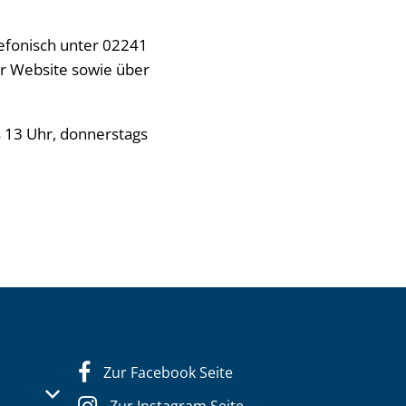
lefonisch unter 02241
er Website sowie über
is 13 Uhr, donnerstags
Zur Facebook Seite
s- oder Schließzeiten auszublenden
Zur Instagram Seite