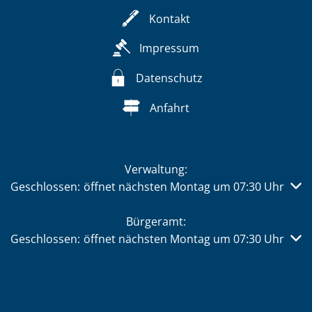
Kontakt
Impressum
Datenschutz
Anfahrt
Verwaltung:
Klicken, um weitere Öffnungs- oder Schließzeiten auszub
Geschlossen:
öffnet nächsten Montag um 07:30 Uhr
Bürgeramt:
Klicken, um weitere Öffnungs- oder Schließzeiten auszub
Geschlossen:
öffnet nächsten Montag um 07:30 Uhr