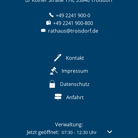
+49 2241 900-0
+49 2241 900-800
rathaus@troisdorf.de
Kontakt
Impressum
Datenschutz
Anfahrt
Verwaltung:
Klicken, um weitere Öffnungs- oder Schließzeit
Jetzt geöffnet:
Von 07:30 bis 
07:30
-
12:30
Uhr