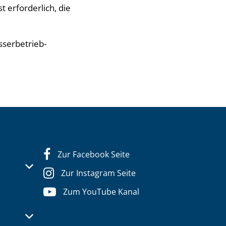
t erforderlich, die
sserbetrieb-
Zur Facebook Seite
s- oder Schließzeiten auszublenden
Zur Instagram Seite
Zum YouTube Kanal
s- oder Schließzeiten auszublenden