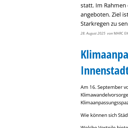
statt. Im Rahmen 
angeboten. Ziel is
Starkregen zu sen
28. August 2025
von
MARC E
Klimaanpa
Innenstad
Am 16. September von 
Klimawandelvorsorge 
Klimaanpassungsspazi
Wie können sich Städ
Welche Vorteile biet