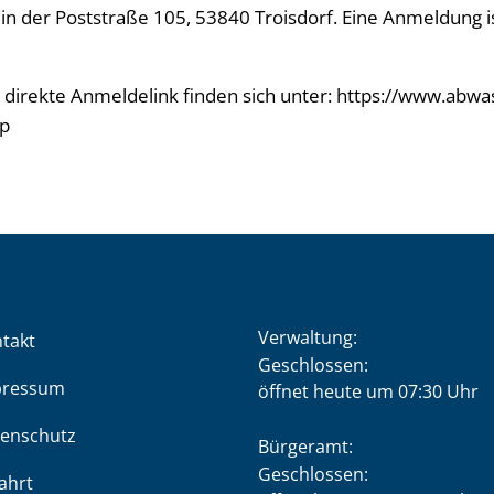
in der Poststraße 105, 53840 Troisdorf. Eine Anmeldung is
r direkte Anmeldelink finden sich unter: https://www.abwa
op
Verwaltung:
takt
Klicken, um weitere Öffnung
Geschlossen:
pressum
öffnet heute um 07:30 Uhr
enschutz
Bürgeramt:
Klicken, um weitere Öffnung
Geschlossen:
ahrt