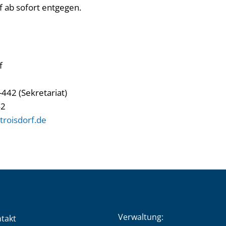
f ab sofort entgegen.
f
442 (Sekretariat)
42
roisdorf.de
Verwaltung:
takt