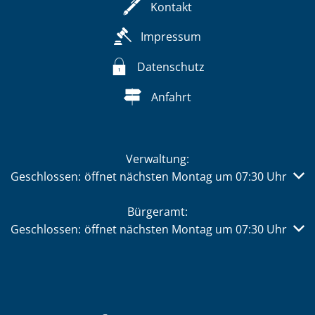
Kontakt
Impressum
Datenschutz
Anfahrt
Verwaltung:
Klicken, um weitere Öffnungs- oder Schließzeiten auszub
Geschlossen:
öffnet nächsten Montag um 07:30 Uhr
Bürgeramt:
Klicken, um weitere Öffnungs- oder Schließzeiten auszub
Geschlossen:
öffnet nächsten Montag um 07:30 Uhr