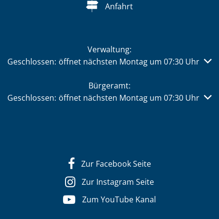
Anfahrt
Verwaltung:
Klicken, um weitere Öffnungs- oder Schließzeiten auszub
Geschlossen:
öffnet nächsten Montag um 07:30 Uhr
Bürgeramt:
Klicken, um weitere Öffnungs- oder Schließzeiten auszub
Geschlossen:
öffnet nächsten Montag um 07:30 Uhr
Zur Facebook Seite
Zur Instagram Seite
Zum YouTube Kanal