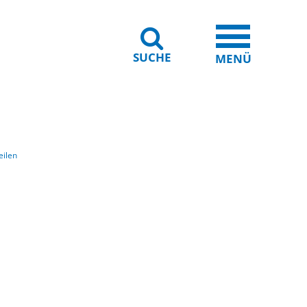
SUCHE
iheit
Leichte Sprache
MENÜ
eilen