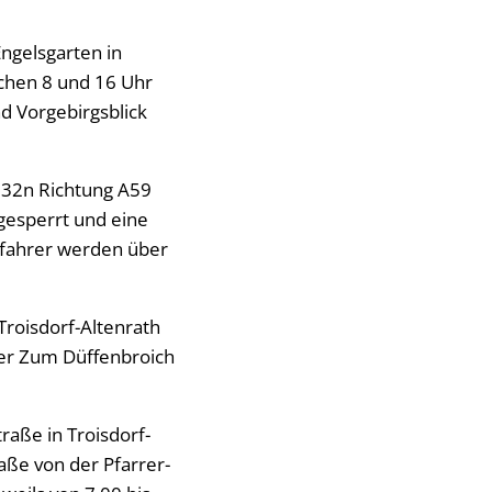
ngelsgarten in
schen 8 und 16 Uhr
d Vorgebirgsblick
L332n Richtung A59
gesperrt und eine
dfahrer werden über
Troisdorf-Altenrath
ber Zum Düffenbroich
aße in Troisdorf-
aße von der Pfarrer-