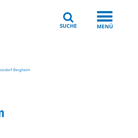
SUCHE
iheit
Leichte Sprache
MENÜ
roisdorf-Bergheim
m