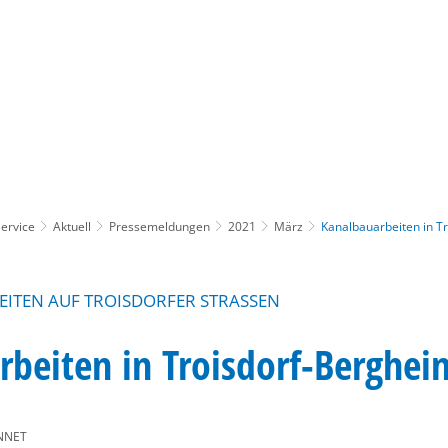
Gebärdensprache
Barrierefre
ervice
Aktuell
Pressemeldungen
2021
März
Kanalbauarbeiten in T
ITEN AUF TROISDORFER STRASSEN
beiten in Troisdorf-Berghei
NNET