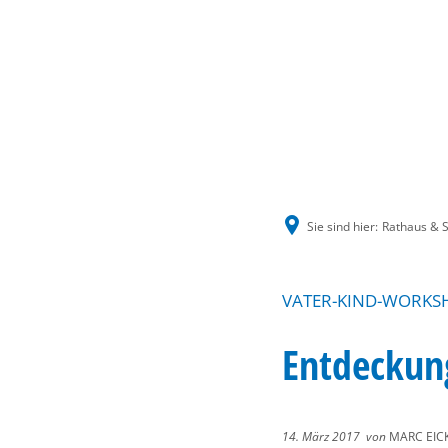
Sie sind hier:
Rathaus & S
VATER-KIND-WORKS
Entdeckun
14. März 2017
von
MARC EIC