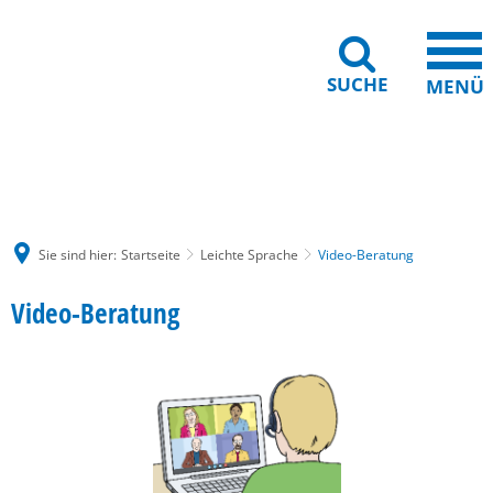
SUCHE
MENÜ
Gebärdensprache
Barrierefreiheit
Leichte Sprache
Sie sind hier:
Startseite
Leichte Sprache
Video-Beratung
Video-
Video-Beratung
Beratung