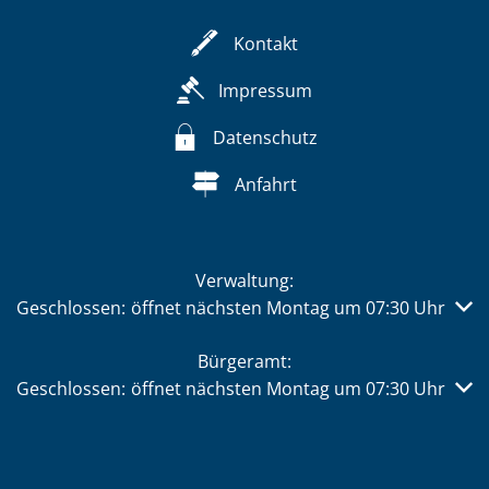
Kontakt
Impressum
Datenschutz
Anfahrt
Verwaltung:
Klicken, um weitere Öffnungs- oder Schließzeiten auszub
Geschlossen:
öffnet nächsten Montag um 07:30 Uhr
Bürgeramt:
Klicken, um weitere Öffnungs- oder Schließzeiten auszub
Geschlossen:
öffnet nächsten Montag um 07:30 Uhr