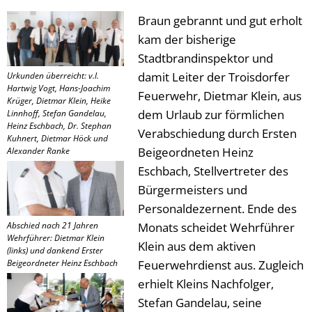
Braun gebrannt und gut erholt
kam der bisherige
Stadtbrandinspektor und
damit Leiter der Troisdorfer
Urkunden überreicht: v.l.
Hartwig Vogt, Hans-Joachim
Feuerwehr, Dietmar Klein, aus
Krüger, Dietmar Klein, Heike
dem Urlaub zur förmlichen
Linnhoff, Stefan Gandelau,
Heinz Eschbach, Dr. Stephan
Verabschiedung durch Ersten
Kuhnert, Dietmar Höck und
Beigeordneten Heinz
Alexander Ranke
Eschbach, Stellvertreter des
Bürgermeisters und
Personaldezernent. Ende des
Abschied nach 21 Jahren
Monats scheidet Wehrführer
Wehrführer: Dietmar Klein
Klein aus dem aktiven
(links) und dankend Erster
Beigeordneter Heinz Eschbach
Feuerwehrdienst aus. Zugleich
erhielt Kleins Nachfolger,
Stefan Gandelau, seine