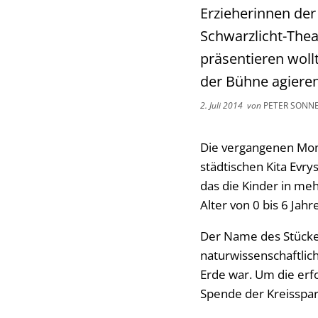
Erzieherinnen der 
Schwarzlicht-Thea
präsentieren wollt
der Bühne agieren
2. Juli 2014
von
PETER SONN
Die vergangenen Mona
städtischen Kita Evry
das die Kinder in me
Alter von 0 bis 6 Jah
Der Name des Stückes 
naturwissenschaftlic
Erde war. Um die erf
Spende der Kreisspark