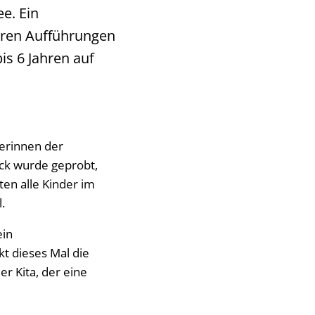
ee. Ein
eren Aufführungen
is 6 Jahren auf
erinnen der
ück wurde geprobt,
en alle Kinder im
l.
ein
t dieses Mal die
r Kita, der eine