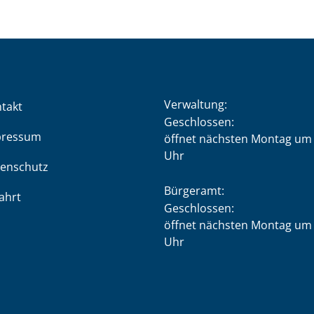
Verwaltung:
takt
Klicken, um weitere Öffnung
Geschlossen:
pressum
öffnet nächsten Montag um 
Uhr
enschutz
Bürgeramt:
ahrt
Klicken, um weitere Öffnung
Geschlossen:
öffnet nächsten Montag um 
Uhr