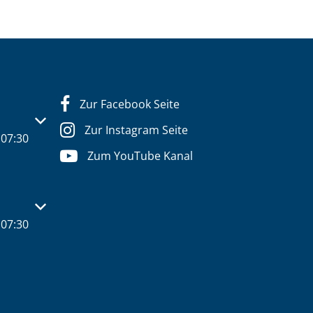
Zur Facebook Seite
s- oder Schließzeiten auszublenden
Zur Instagram Seite
07:30
Zum YouTube Kanal
s- oder Schließzeiten auszublenden
07:30