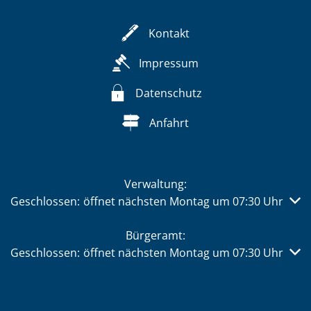
Kontakt
Impressum
Datenschutz
Anfahrt
Verwaltung:
Klicken, um weitere Öffnungs- oder Schließzeiten auszub
Geschlossen:
öffnet nächsten Montag um 07:30 Uhr
Bürgeramt:
Klicken, um weitere Öffnungs- oder Schließzeiten auszub
Geschlossen:
öffnet nächsten Montag um 07:30 Uhr