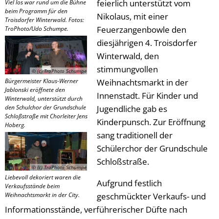
feierlich unterstützt vom
Viel los war rund um die Bühne
beim Programm für den
Nikolaus, mit einer
Troisdorfer Winterwald. Fotos:
Feuerzangenbowle den
TroPhoto/Udo Schumpe.
diesjährigen 4. Troisdorfer
Winterwald, den
stimmungvollen
© (c) TroPhoto Schumpe
Bürgermeister Klaus-Werner
Weihnachtsmarkt in der
Jablonski eröffnete den
Innenstadt. Für Kinder und
Winterwald, unterstützt durch
den Schulchor der Grundschule
Jugendliche gab es
Schloßstraße mit Chorleiter Jens
Kinderpunsch. Zur Eröffnung
Hoberg.
sang traditionell der
Schülerchor der Grundschule
Schloßstraße.
© (c) TroPhoto Schumpe
Liebevoll dekoriert waren die
Aufgrund festlich
Verkaufsstände beim
Weihnachtsmarkt in der City.
geschmückter Verkaufs- und
Informationsstände, verführerischer Düfte nach