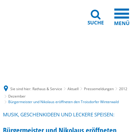
SUCHE
MENÜ
Gebärdensprache
Barrierefreiheit
Leichte Sprache
Sie sind hier:
Rathaus & Service
Aktuell
Pressemeldungen
2012
Dezember
Bürgermeister und Nikolaus eröffneten den Troisdorfer Winterwald
MUSIK, GESCHENKIDEEN UND LECKERE SPEISEN:
Bürgermeister und Nikolaus eröffneten