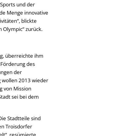
 Sports und der
jede Menge innovative
itäten“, blickte
n Olympic“ zurück.
ng, überreichte ihm
r Förderung des
tungen der
g wollen 2013 wieder
g von Mission
Stadt sei bei dem
ie Stadtteile sind
n Troisdorfer
lt“, resümierte