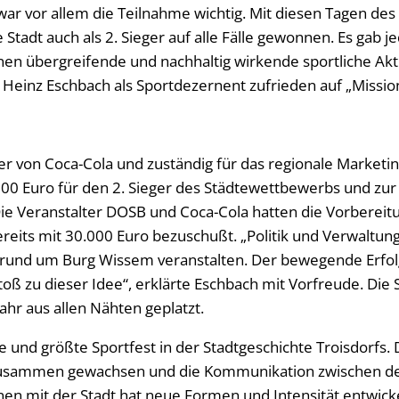
war vor allem die Teilnahme wichtig. Mit diesen Tagen des
tadt auch als 2. Sieger auf alle Fälle gewonnen. Es gab 
n übergreifende und nachhaltig wirkende sportliche Aktiv
 Heinz Eschbach als Sportdezernent zufrieden auf „Missio
ter von Coca-Cola und zuständig für das regionale Marketi
00 Euro für den 2. Sieger des Städtewettbewerbs und zu
 Die Veranstalter DOSB und Coca-Cola hatten die Vorberei
reits mit 30.000 Euro bezuschußt. „Politik und Verwaltun
 rund um Burg Wissem veranstalten. Der bewegende Erfol
ß zu dieser Idee“, erklärte Eschbach mit Vorfreude. Die 
ahr aus allen Nähten geplatzt.
 und größte Sportfest in der Stadtgeschichte Troisdorfs. D
usammen gewachsen und die Kommunikation zwischen de
en mit der Stadt hat neue Formen und Intensität entwicke