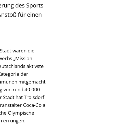
erung des Sports
Anstoß für einen
 Stadt waren die
werbs „Mission
utschlands aktivste
Kategorie der
ommunen mitgemacht
ng von rund 40.000
 Stadt hat Troisdorf
eranstalter Coca-Cola
che Olympische
ch errungen.