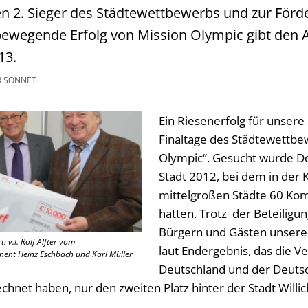
en 2. Sieger des Städtewettbewerbs und zur Förd
 bewegende Erfolg von Mission Olympic gibt den 
13.
R SONNET
Ein Riesenerfolg für unsere
Finaltage des Städtewettbe
Olympic“. Gesucht wurde De
Stadt 2012, bei dem in der 
mittelgroßen Städte 60 K
hatten. Trotz der Beteiligu
Bürgern und Gästen unserer
: v.l. Rolf Alfter vom
laut Endergebnis, das die V
nent Heinz Eschbach und Karl Müller
Deutschland und der Deuts
hnet haben, nur den zweiten Platz hinter der Stadt Willi