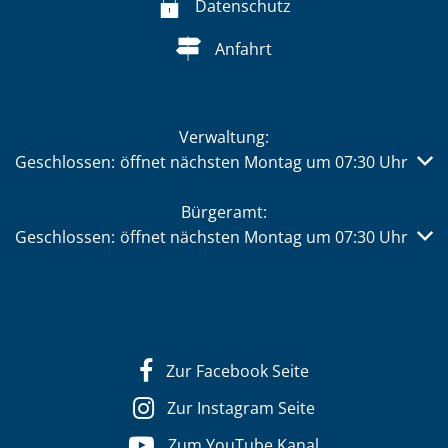
Datenschutz
Anfahrt
Verwaltung:
Klicken, um weitere Öffnungs- oder Schließzeiten auszub
Geschlossen:
öffnet nächsten Montag um 07:30 Uhr
Bürgeramt:
Klicken, um weitere Öffnungs- oder Schließzeiten auszub
Geschlossen:
öffnet nächsten Montag um 07:30 Uhr
Zur Facebook Seite
Zur Instagram Seite
Zum YouTube Kanal