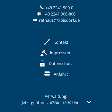
+49 2241 900-0
+49 2241 900-800
rathaus@troisdorf.de
Kontakt
Impressum
Datenschutz
Anfahrt
Verwaltung:
Klicken, um weitere Öffnungs- oder Schließzeit
Jetzt geöffnet:
Von 07:30 bis 
07:30
-
12:30
Uhr