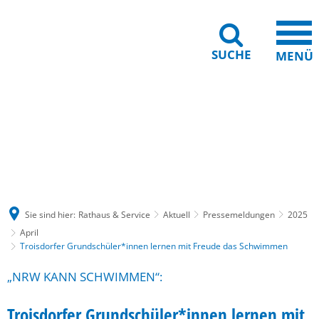
SUCHE
MENÜ
Gebärdensprache
Barrierefreiheit
Leichte Sprache
Sie sind hier:
Rathaus & Service
Aktuell
Pressemeldungen
2025
April
Troisdorfer Grundschüler*innen lernen mit Freude das Schwimmen
„NRW KANN SCHWIMMEN“:
Troisdorfer Grundschüler*innen lernen mit