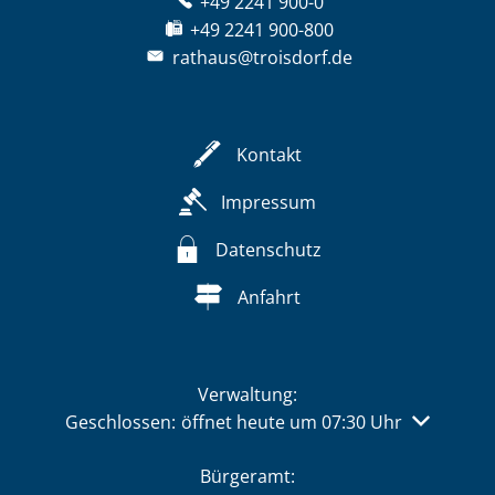
+49 2241 900-0
+49 2241 900-800
rathaus@troisdorf.de
Kontakt
Impressum
Datenschutz
Anfahrt
Verwaltung:
Klicken, um weitere Öffnungs- oder Schließzeiten 
Geschlossen:
öffnet heute um 07:30 Uhr
Bürgeramt: