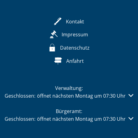
Kontakt
Impressum
Datenschutz
Anfahrt
Verwaltung:
Klicken, um weitere Öffnungs- oder Schließzeiten auszub
Geschlossen:
öffnet nächsten Montag um 07:30 Uhr
Bürgeramt:
Klicken, um weitere Öffnungs- oder Schließzeiten auszub
Geschlossen:
öffnet nächsten Montag um 07:30 Uhr