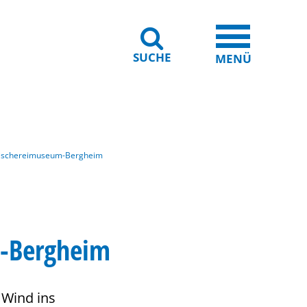
SUCHE
iheit
Leichte Sprache
MENÜ
 Fischereimuseum-Bergheim
m-Bergheim
 Wind ins