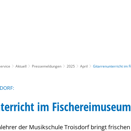
Gebärdensprache
Barrierefre
ervice
Aktuell
Pressemeldungen
2025
April
Gitarrenunterricht im
DORF:
nterricht im Fischereimuseu
nlehrer der Musikschule Troisdorf bringt frischen