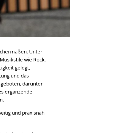
eichermaßen. Unter
usikstile wie Rock,
igkeit gelegt,
tung und das
ngeboten, darunter
 es ergänzende
n.
seitig und praxisnah