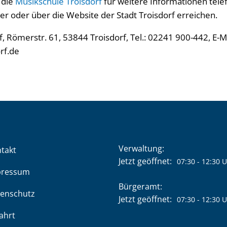
 die
Musikschule Troisdorf
für weitere Informationen tele
oder über die Website der Stadt Troisdorf erreichen.
, Römerstr. 61, 53844 Troisdorf, Tel.: 02241 900-442, E-Ma
rf.de
Verwaltung:
takt
Klicken, um weitere Öffnung
Jetzt geöffnet:
07:30
-
12:30
U
pressum
Bürgeramt:
enschutz
Klicken, um weitere Öffnung
Jetzt geöffnet:
07:30
-
12:30
U
ahrt