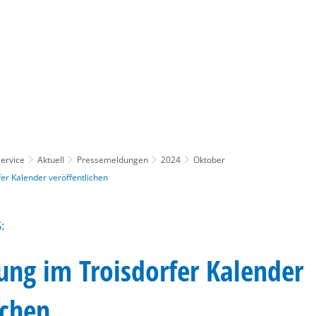
Gebärdensprache
Barrierefre
ervice
Aktuell
Pressemeldungen
2024
Oktober
er Kalender veröffentlichen
:
ung im Troisdorfer Kalender
ichen