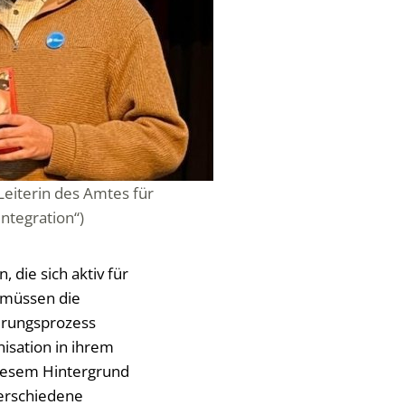
eiterin des Amtes für
Integration“)
die sich aktiv für
r müssen die
erungsprozess
isation in ihrem
 diesem Hintergrund
verschiedene