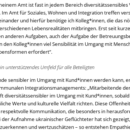
einem Amt ist fast in jedem Bereich diversitätssensibles
. Im Amt für Soziales, Wohnen und Integration treffen ve
inander und hierfür benötige ich Kolleg*innen, die das nö
rschiedenen Lebensrealitäten mitbringen. Erst seit kurz
n anderen Aufgaben, auch der Aufgabe der Betreuungs
den Kolleg*innen viel Sensibilität im Umgang mit Mensc
ebensformen erfordert“.
n unterstützendes Umfeld für alle Beteiligten
nde sensibler im Umgang mit Kund*innen werden kann, er
ommunalen Integrationsmanagements: „Mitarbeitende der 
t diversitätssensibler im Umgang mit Kund*innen, sobald s
e Werte und kulturelle Vielfalt richten. Diese Offenheit 
 respektvolle Kommunikation, die besonders in herausfo
i der Aufnahme ukrainischer Geflüchteter hat sich gezeigt, 
nzuerkennen und wertzuschätzen – so entstehen Empathie