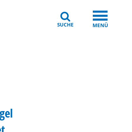
SUCHE
iheit
Leichte Sprache
MENÜ
gel
et