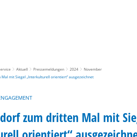
Gebärdensprache
Barrierefre
ervice
Aktuell
Pressemeldungen
2024
November
 Mal mit Siegel „Interkulturell orientiert“ ausgezeichnet
 ENGAGEMENT
sdorf zum dritten Mal mit Sie
urell orientiert“ ausgezeichn