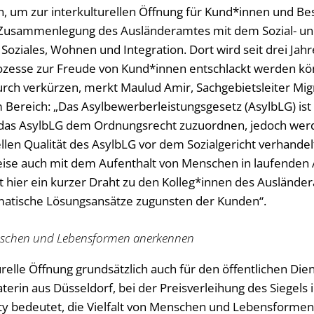
 um zur interkulturellen Öffnung für Kund*innen und Bes
r Zusammenlegung des Ausländeramtes mit dem Sozial- 
Soziales, Wohnen und Integration. Dort wird seit drei Jahre
zesse zur Freude von Kund*innen entschlackt werden kön
rch verkürzen, merkt Maulud Amir, Sachgebietsleiter Mig
em Bereich: „Das Asylbewerberleistungsgesetz (AsylbLG) is
st das AsylbLG dem Ordnungsrecht zuzuordnen, jedoch werd
llen Qualität des AsylbLG vor dem Sozialgericht verhandel
ise auch mit dem Aufenthalt von Menschen in laufenden 
hier ein kurzer Draht zu den Kolleg*innen des Ausländer
matische Lösungsansätze zugunsten der Kunden“.
enschen und Lebensformen anerkennen
relle Öffnung grundsätzlich auch für den öffentlichen Dienst
aterin aus Düsseldorf, bei der Preisverleihung des Siege
sity bedeutet, die Vielfalt von Menschen und Lebensform