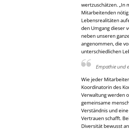
wertzuschätzen. „In m
Mitarbeitenden nötig
Lebensrealitäten aufe
den Umgang dieser ve
neben unseren ganze
angenommen, die von 
unterschiedlichen L
Empathie und ei
Wie jeder Mitarbeite
Koordinatorin des K
Verwaltung werden of
gemeinsame menschlich
Verständnis und eine
Vertrauen schafft. Be
Diversität bewusst a