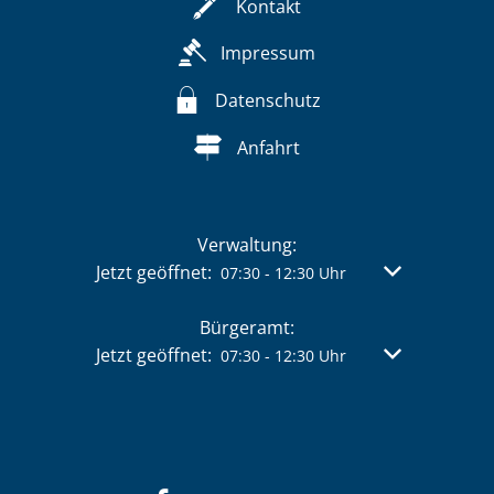
Kontakt
Impressum
Datenschutz
Anfahrt
Verwaltung:
Klicken, um weitere Öffnungs- oder Schließzeit
Jetzt geöffnet:
Von 07:30 bis 
07:30
-
12:30
Uhr
Bürgeramt:
Klicken, um weitere Öffnungs- oder Schließzeit
Jetzt geöffnet:
Von 07:30 bis 
07:30
-
12:30
Uhr