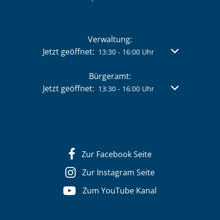
Verwaltung:
Klicken, um weitere Öffnungs- oder Schließzeit
Jetzt geöffnet:
Von 13:30 bis 
13:30
-
16:00
Uhr
Bürgeramt:
Klicken, um weitere Öffnungs- oder Schließzeit
Jetzt geöffnet:
Von 13:30 bis 
13:30
-
16:00
Uhr
Zur Facebook Seite
Zur Instagram Seite
Zum YouTube Kanal