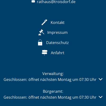
rathaus@troisdorf.de
Kontakt
Impressum
Datenschutz
Anfahrt
Verwaltung:
Klicken, um weitere Öffnungs- oder Schließzeiten auszub
Geschlossen:
öffnet nächsten Montag um 07:30 Uhr
Bürgeramt:
Klicken, um weitere Öffnungs- oder Schließzeiten auszub
Geschlossen:
öffnet nächsten Montag um 07:30 Uhr