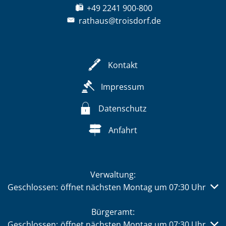
+49 2241 900-800
rathaus@troisdorf.de
Kontakt
Impressum
Datenschutz
Anfahrt
Verwaltung:
Klicken, um weitere Öffnungs- oder Schließzeiten auszub
Geschlossen:
öffnet nächsten Montag um 07:30 Uhr
Bürgeramt:
Klicken, um weitere Öffnungs- oder Schließzeiten auszub
Geschlossen:
öffnet nächsten Montag um 07:30 Uhr