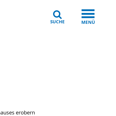
SUCHE
iheit
Leichte Sprache
MENÜ
hauses erobern