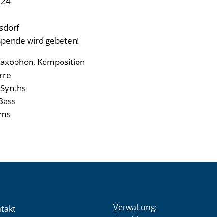
024
isdorf
e Spende wird gebeten!
axophon, Komposition
rre
 Synths
 Bass
ums
Verwaltung:
takt