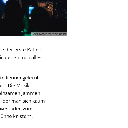
Thea Moser, © Thea Moser
ie der erste Kaffee
in denen man alles
ste kennengelernt
fen. Die Musik
meinsamen Jammen
k, der man sich kaum
ooves laden zum
Bühne knistern.