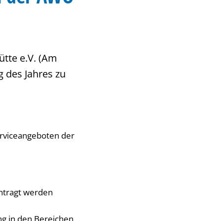
ütte e.V. (Am
g des Jahres zu
erviceangeboten der
antragt werden
ung in den Bereichen