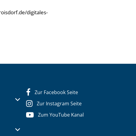
isdorf.de/digitales-
Zur Facebook Seite
s- oder Schließzeiten auszublenden
Zur Instagram Seite
Zum YouTube Kanal
s- oder Schließzeiten auszublenden