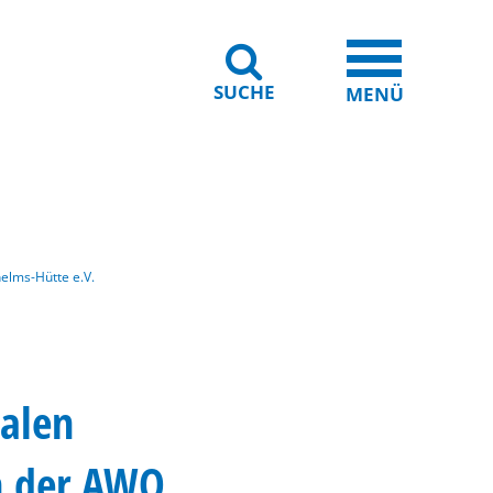
SUCHE
iheit
Leichte Sprache
MENÜ
helms-Hütte e.V.
talen
in der AWO