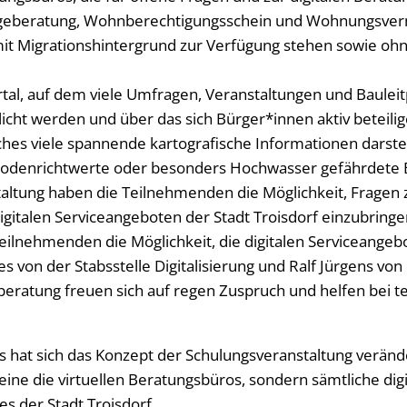
egeberatung, Wohnberechtigungsschein und Wohnungsverm
it Migrationshintergrund zur Verfügung stehen sowie oh
rtal, auf dem viele Umfragen, Veranstaltungen und Bauleit
tlicht werden und über das sich Bürger*innen aktiv beteil
hes viele spannende kartografische Informationen darstell
odenrichtwerte oder besonders Hochwasser gefährdete Be
ltung haben die Teilnehmenden die Möglichkeit, Fragen z
gitalen Serviceangeboten der Stadt Troisdorf einzubringe
ilnehmenden die Möglichkeit, die digitalen Serviceangebot
es von der Stabsstelle Digitalisierung und Ralf Jürgens von
beratung freuen sich auf regen Zuspruch und helfen bei 
s hat sich das Konzept der Schulungsveranstaltung veränd
eine die virtuellen Beratungsbüros, sondern sämtliche dig
es der Stadt Troisdorf.