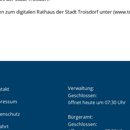
 zum digitalen Rathaus der Stadt Troisdorf unter (www.tro
Verwaltung:
takt
Klicken, um weitere Öffnung
Geschlossen:
pressum
öffnet heute um 07:30 Uhr
enschutz
Bürgeramt:
Klicken, um weitere Öffnung
Geschlossen:
ahrt