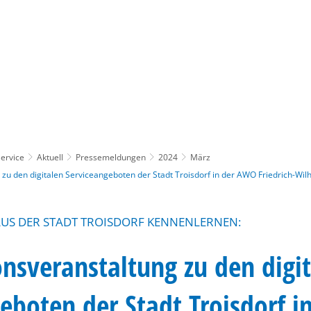
Gebärdensprache
Barrierefre
ervice
Aktuell
Pressemeldungen
2024
März
zu den digitalen Serviceangeboten der Stadt Troisdorf in der AWO Friedrich-Wil
AUS DER STADT TROISDORF KENNENLERNEN:
nsveranstaltung zu den digi
eboten der Stadt Troisdorf 