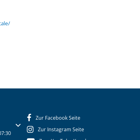
ale/
Zur Facebook Seite
s- oder Schließzeiten auszublenden
Zur Instagram Seite
07:30