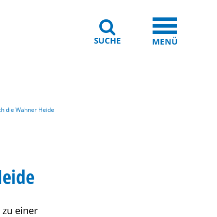
SUCHE
iheit
Leichte Sprache
MENÜ
h die Wahner Heide
Heide
 zu einer