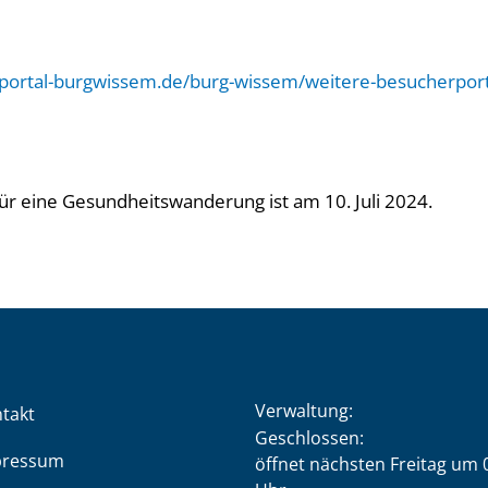
portal-burgwissem.de/burg-wissem/weitere-besucherport
für eine Gesundheitswanderung ist am 10. Juli 2024.
Verwaltung:
takt
Klicken, um weitere Öffnung
Geschlossen:
pressum
öffnet nächsten Freitag um 