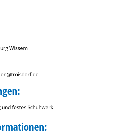
 Burg Wissem
tion@troisdorf.de
ngen:
g und festes Schuhwerk
ormationen: